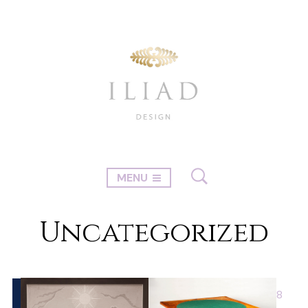
MENU
Uncategorized
1
2
3
4
…
6
7
8